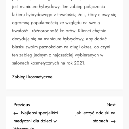
jest manicure hybrydowy. Ten zabieg połączenia
lakieru hybrydowego z trwałością żeli, który cieszy się
ogromną popularnością ze względu na swoją
trwałość i różnorodność kolorów. Klienci chętnie
decydują się na manicure hybrydowy, aby dodać
blasku swoim paznokciom na długi okres, co czyni
ten zabieg jednym z najczęściej wybieranych w
salonach kosmetycznych na rok 2021.
Zabiegi kosmetyczne
N
Previous
Next
Previous
Next
Post
Post
Najlepsi specjaliści
Jak leczyć odciski na
a
medyczni dla dzieci w
stopach
Warszawie