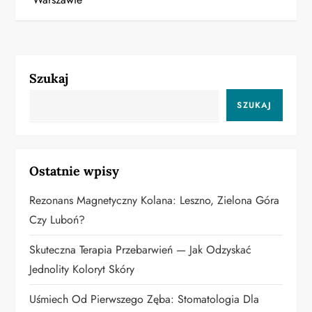
w
i
g
Szukaj
a
SZUKAJ
c
j
Ostatnie wpisy
a
Rezonans Magnetyczny Kolana: Leszno, Zielona Góra
w
Czy Luboń?
p
Skuteczna Terapia Przebarwień — Jak Odzyskać
Jednolity Koloryt Skóry
i
Uśmiech Od Pierwszego Zęba: Stomatologia Dla