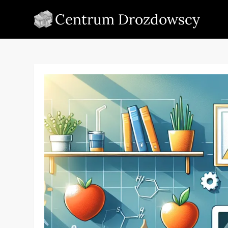
Skip
Centrum Drozdowscy
to
content