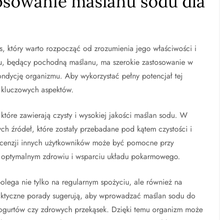
osowanie maślanu sodu dla
, który warto rozpocząć od zrozumienia jego właściwości i
du, będący pochodną maślanu, ma szerokie zastosowanie w
ondycję organizmu. Aby wykorzystać pełny potencjał tej
a kluczowych aspektów.
 które zawierają czysty i wysokiej jakości maślan sodu. W
ch źródeł, które zostały przebadane pod kątem czystości i
 recenzji innych użytkowników może być pomocne przy
a optymalnym zdrowiu i wsparciu układu pokarmowego.
lega nie tylko na regularnym spożyciu, ale również na
raktyczne porady sugerują, aby wprowadzać maślan sodu do
ogurtów czy zdrowych przekąsek. Dzięki temu organizm może