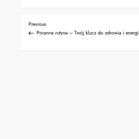
N
Previous
Previous
Post
Poranna rutyna – Twój klucz do zdrowia i energi
a
w
i
g
a
c
j
a