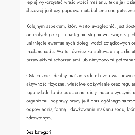
lepiej wykorzystać właściwości maślanu, takie jak dz
śluzowej jelit czy poprawa metabolizmu energetyczne
Kolejnym aspektem, który warto uwzględnić, jest dos
od małych porcji, a następnie stopniowo zwiększaj ic
uniknięcie ewentualnych dolegliwości żołądkowych o
maślanu sodu. Warto również konsultować się z dietet
przewlekłymi schorzeniami lub nietypowymi potrzebam
Ostatecznie, idealny maślan sodu dla zdrowia powin
aktywność fizyczna, właściwe odżywianie oraz regula
tego składnika do codziennej diety może przyczynić
organizmu, poprawy pracy jelit oraz ogólnego samo
odpowiednią formę i dawkowanie maślanu sodu, któ
zdrowotnym.
Bez kategorii