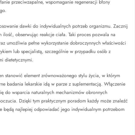
iałanie przeciwzapalne, wspomaganie regeneracji błony
go.
tosowanie dawki do indywidualnych potrzeb organizmu. Zacznij
h ilość, obserwując reakcje ciała. Taki proces pozwala na
raz umożliwia pełne wykorzystanie dobroczynnych właściwości
ykiem lub specjalistą, szczególnie w przypadku osób z
i dietetycznymi.
ien stanowić element zrównoważonego stylu życia, w którym
rne badania lekarskie idą w parze z suplementacją. Włączenie
 się do wsparcia naturalnych mechanizmów obronnych
poczucia. Dzięki tym praktycznym poradom każdy może znaleźć
re będą najlepiej odpowiadać jego indywidualnym potrzebom