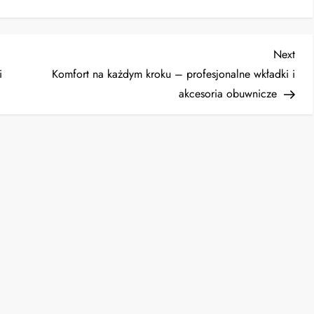
Nex
Next
Post
i
Komfort na każdym kroku – profesjonalne wkładki i
akcesoria obuwnicze