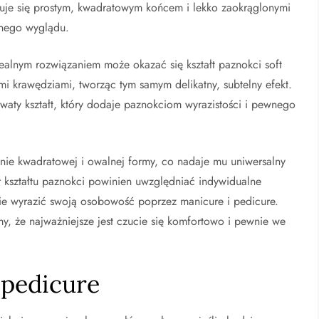
yzuje się prostym, kwadratowym końcem i lekko zaokrąglonymi
snego wyglądu.
dealnym rozwiązaniem może okazać się kształt paznokci soft
ymi krawędziami, tworząc tym samym delikatny, subtelny efekt.
owaty kształt, który dodaje paznokciom wyrazistości i pewnego
enie kwadratowej i owalnej formy, co nadaje mu uniwersalny
r kształtu paznokci powinien uwzględniać indywidualne
ecie wyrazić swoją osobowość poprzez manicure i pedicure.
y, że najważniejsze jest czucie się komfortowo i pewnie we
 pedicure