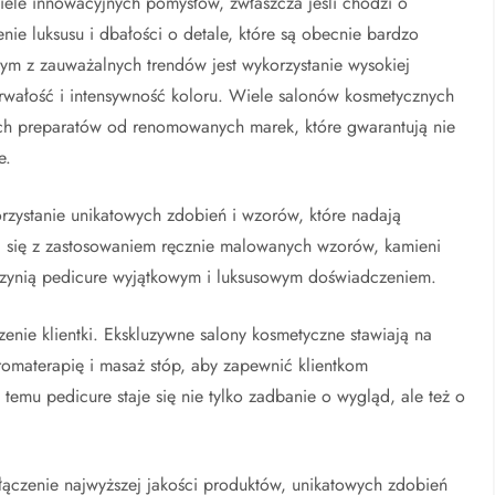
iele innowacyjnych pomysłów, zwłaszcza jeśli chodzi o
nie luksusu i dbałości o detale, które są obecnie bardzo
ym z zauważalnych trendów jest wykorzystanie wysokiej
trwałość i intensywność koloru. Wiele salonów kosmetycznych
nych preparatów od renomowanych marek, które gwarantują nie
e.
rzystanie unikatowych zdobień i wzorów, które nadają
ć się z zastosowaniem ręcznie malowanych wzorów, kamieni
czynią pedicure wyjątkowym i luksusowym doświadczeniem.
nie klientki. Ekskluzywne salony kosmetyczne stawiają na
aromaterapię i masaż stóp, aby zapewnić klientkom
temu pedicure staje się nie tylko zadbanie o wygląd, ale też o
ączenie najwyższej jakości produktów, unikatowych zdobień