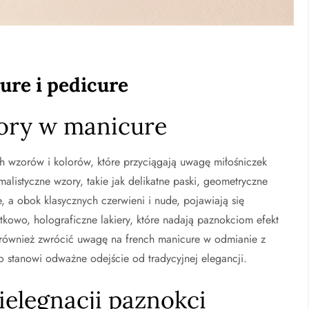
re i pedicure
lory w manicure
 wzorów i kolorów, które przyciągają uwagę miłośniczek
listyczne wzory, takie jak delikatne paski, geometryczne
je, a obok klasycznych czerwieni i nude, pojawiają się
atkowo, holograficzne lakiery, które nadają paznokciom efekt
 również zwrócić uwagę na french manicure w odmianie z
stanowi odważne odejście od tradycyjnej elegancji.
elęgnacji paznokci