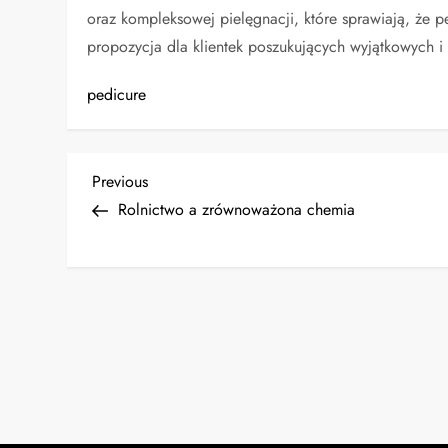
oraz kompleksowej pielęgnacji, które sprawiają, że p
propozycja dla klientek poszukujących wyjątkowych 
pedicure
N
Previous
Previous
Post
Rolnictwo a zrównoważona chemia
a
w
i
g
a