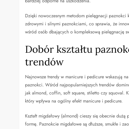
bardziej odporne na uszkodzenia.
Dzięki nowoczesnym metodom pielęgnacji paznokci kl
zdrowymi i silnymi paznokciami, co sprawia, że inno
wśród osób dbających o kompleksową pielęgnację swo
Dobór kształtu pazno
trendów
Najnowsze trendy w manicure i pedicure wskazują na 
paznokci. Wśród najpopularniejszych trendów dominu
jak almond, coffin, soft square, stiletto czy squoval.
który wpływa na ogólny efekt manicure i pedicure.
Kształt migdałowy (almond) cieszy się obecnie dużą 
formę. Paznokcie migdałowe są dłuższe, smukłe i zao