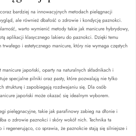
 coraz bardziej na innowacyjnych metodach pielęgnacji
y wygląd, ale również dbałość o zdrowie i kondycję paznokci.
arność, warto wymienić metody takie jak manicure hybrydowy,
otą aplikacji klasycznego lakieru do paznokci. Dzięki temu
h trwałego i estetycznego manicure, który nie wymaga częstych
 manicure japoński, oparty na naturalnych składnikach i
uje specjalne pilniki oraz pasty, które pozwalają nie tylko
h strukturę i zapobiegają rozdwajaniu się. Dla osób
 manicure japoński może okazać się idealnym wyborem.
gi pielęgnacyjne, takie jak parafinowy zabieg na dłonie i
ba o zdrowie paznokci i skóry wokół nich. Technika ta
i regenerująco, co sprawia, że paznokcie stają się silniejsze i