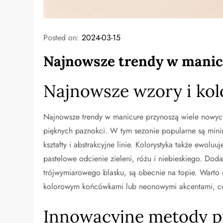
Posted on:
2024-03-15
Najnowsze trendy w manicu
Najnowsze wzory i ko
Najnowsze trendy w manicure przynoszą wiele nowych
pięknych paznokci. W tym sezonie popularne są minima
kształty i abstrakcyjne linie. Kolorystyka także ewoluu
pastelowe odcienie zieleni, różu i niebieskiego. Dod
trójwymiarowego blasku, są obecnie na topie. Warto
kolorowym końcówkami lub neonowymi akcentami, co 
Innowacyjne metody pi