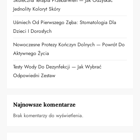
p
Skuteczna Terapia Przebarwień — Jak Odzyskać
Jednolity Koloryt Skóry
i
Uśmiech Od Pierwszego Zęba: Stomatologia Dla
s
Dzieci I Dorosłych
u
Nowoczesne Protezy Kończyn Dolnych — Powrót Do
Aktywnego Życia
Testy Wody Do Dezynfekcji — Jak Wybrać
Odpowiedni Zestaw
Najnowsze komentarze
Brak komentarzy do wyświetlenia.