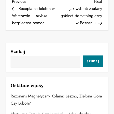
N
Previous
Next
Previous
Next
Post
Post
Recepta na telefon w
Jak wybrać zaufany
a
Warszawie — szybka i
gabinet stomatologiczny
bezpieczna pomoc
w Poznaniu
w
i
g
Szukaj
a
SZUKAJ
c
j
Ostatnie wpisy
a
Rezonans Magnetyczny Kolana: Leszno, Zielona Góra
w
Czy Luboń?