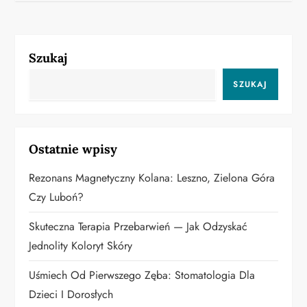
i
g
Szukaj
a
SZUKAJ
c
j
Ostatnie wpisy
a
Rezonans Magnetyczny Kolana: Leszno, Zielona Góra
w
Czy Luboń?
p
Skuteczna Terapia Przebarwień — Jak Odzyskać
Jednolity Koloryt Skóry
i
Uśmiech Od Pierwszego Zęba: Stomatologia Dla
s
Dzieci I Dorosłych