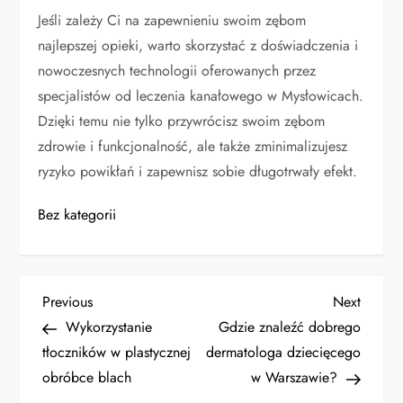
Jeśli zależy Ci na zapewnieniu swoim zębom
najlepszej opieki, warto skorzystać z doświadczenia i
nowoczesnych technologii oferowanych przez
specjalistów od leczenia kanałowego w Mysłowicach.
Dzięki temu nie tylko przywrócisz swoim zębom
zdrowie i funkcjonalność, ale także zminimalizujesz
ryzyko powikłań i zapewnisz sobie długotrwały efekt.
Bez kategorii
N
Previous
Next
Previous
Next
Post
Post
Wykorzystanie
Gdzie znaleźć dobrego
a
tłoczników w plastycznej
dermatologa dziecięcego
obróbce blach
w Warszawie?
w