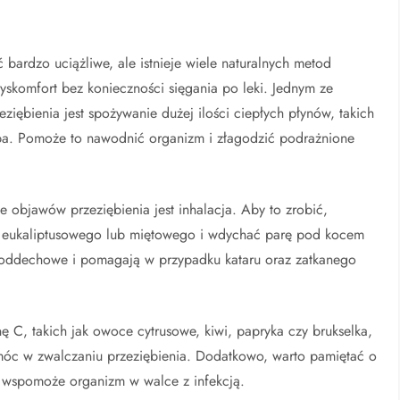
 bardzo uciążliwe, ale istnieje wiele naturalnych metod
komfort bez konieczności sięgania po leki. Jednym ze
ębienia jest spożywanie dużej ilości ciepłych płynów, takich
upa. Pomoże to nawodnić organizm i złagodzić podrażnione
objawów przeziębienia jest inhalacja. Aby to zrobić,
ku eukaliptusowego lub miętowego i wdychać parę pod kocem
gi oddechowe i pomagają w przypadku kataru oraz zatkanego
C, takich jak owoce cytrusowe, kiwi, papryka czy brukselka,
óc w zwalczaniu przeziębienia. Dodatkowo, warto pamiętać o
 wspomoże organizm w walce z infekcją.