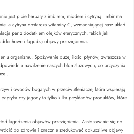
ie jest picie herbaty z imbirem, miodem i cytryną. Imbir ma
nie, a cytryna dostarcza witaminy C, wzmacniającej nasz układ
acja par z dodatkiem olejków eterycznych, takich jak
 oddechowe i łagodzą objawy przeziębienia.
niu organizmu. Spożywanie dużej ilości płynów, zwłaszcza w
dpowiednie nawilżenie naszych błon śluzowych, co przyczynia
zel.
rzyw i owoców bogatych w przeciwutleniacze, które wspierają
 papryka czy jagody to tylko kilka przykładów produktów, które
metod łagodzenia objawów przeziębienia. Zastosowanie się do
ócić do zdrowia i znacznie zredukować dokuczliwe objawy