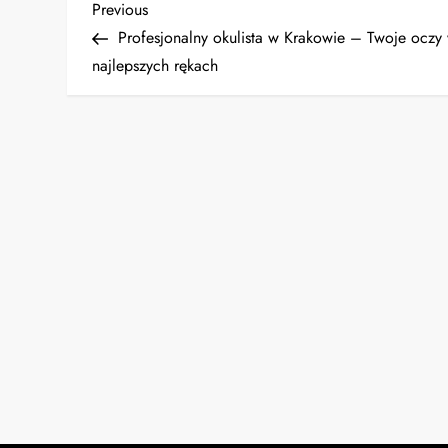
N
Previous
Previous
Post
Profesjonalny okulista w Krakowie – Twoje oczy
a
najlepszych rękach
w
i
g
a
c
j
a
w