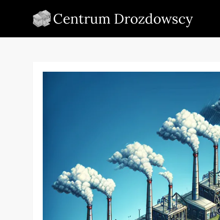
Skip
Centrum Drozdowscy
to
content