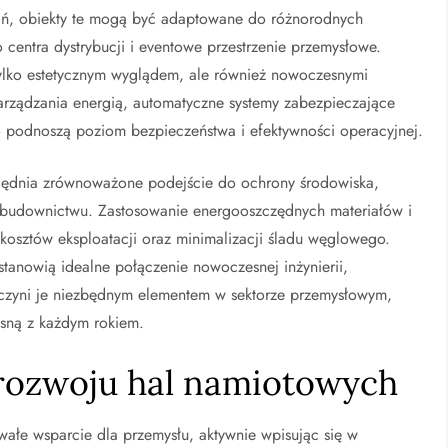
zań, obiekty te mogą być adaptowane do różnorodnych
entra dystrybucji i eventowe przestrzenie przemysłowe.
 tylko estetycznym wyglądem, ale również nowoczesnymi
zarządzania energią, automatyczne systemy zabezpieczające
co podnoszą poziom bezpieczeństwa i efektywności operacyjnej.
ględnia zrównoważone podejście do ochrony środowiska,
 budownictwu. Zastosowanie energooszczędnych materiałów i
kosztów eksploatacji oraz minimalizacji śladu węglowego.
tanowią idealne połączenie nowoczesnej inżynierii,
co czyni je niezbędnym elementem w sektorze przemysłowym,
osną z każdym rokiem.
 rozwoju hal namiotowych
ałe wsparcie dla przemysłu, aktywnie wpisując się w