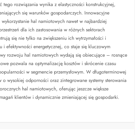
 tego rozwiązania wynika z elastyczności konstrukcyjnej,
ieniających się warunków gospodarczych. Innowacyjne
a wykorzystanie hal namiotowych nawet w najbardziej
rzestrzeń dla ich zastosowania w różnych sektorach
ją się nie tylko na zwiększeniu ich wytrzymałości i
 i efektywności energetycznej, co staje się kluczowym
ywy rozwoju hal namiotowych wydają się obiecujące – rosnące
kowe pozwala na optymalizację kosztów i skrócenie czasu
 ich popularności w segmencie przemysłowym. W długoterminowej
ów o wysokiej odporności oraz zintegrowane systemy sterowania
orocznych hal namiotowych, oferując jeszcze większe
magań klientów i dynamicznie zmieniającej się gospodarki.