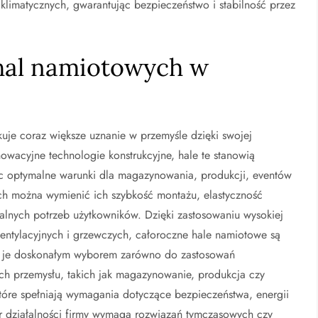
klimatycznych, gwarantując bezpieczeństwo i stabilność przez
 hal namiotowych w
kuje coraz większe uznanie w przemyśle dzięki swojej
nowacyjne technologie konstrukcyjne, hale te stanowią
c optymalne warunki dla magazynowania, produkcji, eventów
ych można wymienić ich szybkość montażu, elastyczność
lnych potrzeb użytkowników. Dzięki zastosowaniu wysokiej
wentylacyjnych i grzewczych, całoroczne hale namiotowe są
i je doskonałym wyborem zarówno do zastosowań
ch przemysłu, takich jak magazynowanie, produkcja czy
 które spełniają wymagania dotyczące bezpieczeństwa, energii
ar działalności firmy wymaga rozwiązań tymczasowych czy