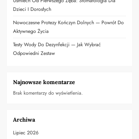
u
Uśmiech Od Pierwszego Zęba: Stomatologia Dla
Dzieci I Dorosłych
Nowoczesne Protezy Kończyn Dolnych — Powrót Do
Aktywnego Życia
Testy Wody Do Dezynfekcji — Jak Wybrać
Odpowiedni Zestaw
Najnowsze komentarze
Brak komentarzy do wyświetlenia.
Archiwa
Lipiec 2026