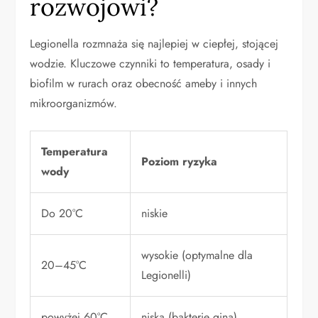
rozwojowi?
Legionella rozmnaża się najlepiej w ciepłej, stojącej
wodzie. Kluczowe czynniki to temperatura, osady i
biofilm w rurach oraz obecność ameby i innych
mikroorganizmów.
Temperatura
Poziom ryzyka
wody
Do 20°C
niskie
wysokie (optymalne dla
20–45°C
Legionelli)
powyżej 60°C
niska (bakterie giną)