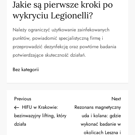
Jakie są pierwsze kroki po
wykryciu Legionelli?
Należy ograniczyć użytkowanie zainfekowanych
punktów, powiadomić specjalistyczną firmę i
przeprowadzić dezynfekcję oraz powtórne badania
potwierdzające skuteczność działań.
Bez kategorii
N
Previous
Next
Previous
Next
Post
Post
HIFU w Krakowie:
Rezonans magnetyczny
a
bezinwazyjny lifting, który
uda i kolana: gdzie
działa
wykonać badanie w
w
okolicach Leszna i