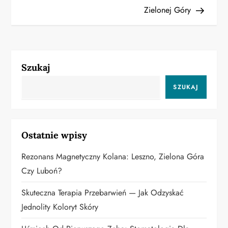
i
Zielonej Góry
g
a
Szukaj
c
SZUKAJ
j
a
Ostatnie wpisy
w
Rezonans Magnetyczny Kolana: Leszno, Zielona Góra
p
Czy Luboń?
i
Skuteczna Terapia Przebarwień — Jak Odzyskać
s
Jednolity Koloryt Skóry