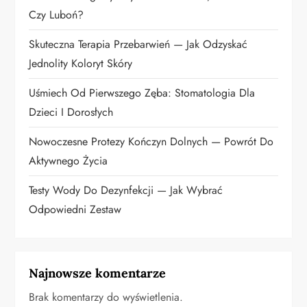
Czy Luboń?
p
Skuteczna Terapia Przebarwień — Jak Odzyskać
i
Jednolity Koloryt Skóry
s
Uśmiech Od Pierwszego Zęba: Stomatologia Dla
u
Dzieci I Dorosłych
Nowoczesne Protezy Kończyn Dolnych — Powrót Do
Aktywnego Życia
Testy Wody Do Dezynfekcji — Jak Wybrać
Odpowiedni Zestaw
Najnowsze komentarze
Brak komentarzy do wyświetlenia.