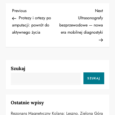
N
Previous
Next
Previous
Next
Post
Post
Protezy i ortezy po
Ultrasonografy
a
amputacji: powrót do
bezprzewodowe — nowa
aktywnego życia
era mobilnej diagnostyki
w
i
g
a
Szukaj
c
SZUKAJ
j
a
Ostatnie wpisy
w
Rezonans Magnetyczny Kolana: Leszno, Zielona Góra