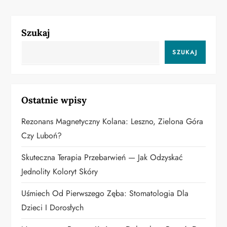
i
g
Szukaj
a
SZUKAJ
c
j
Ostatnie wpisy
a
Rezonans Magnetyczny Kolana: Leszno, Zielona Góra
w
Czy Luboń?
p
Skuteczna Terapia Przebarwień — Jak Odzyskać
Jednolity Koloryt Skóry
i
Uśmiech Od Pierwszego Zęba: Stomatologia Dla
s
Dzieci I Dorosłych
u