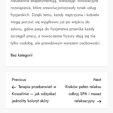
nieustannie eksperymentują, wdrażając innowacyjne
rozwiązania, które zrewolucjonizowały rynek usług
fryzjerskich. Dzięki temu, każdy mężczyzna i kobieta
mogą poczuć się wyjątkowo już po wejściu do
salonu, gdzie pasja do fryzjerstwa przenika każdy
szczegół pracy, a nowoczesne fryzury stają się nie
tylko ozdobą, ale prawdziwym wyrazem osobowości.
Bez kategorii
N
Previous
Next
Previous
Next
Post
Post
Terapia przebarwień w
Kraków pełen relaksu
a
Koszalinie — jak odzyskać
odkryj SPA i masaż
jednolity koloryt skóry
relaksacyjny
w