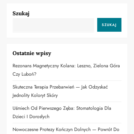
g
a
Szukaj
c
SZUKAJ
j
a
Ostatnie wpisy
w
Rezonans Magnetyczny Kolana: Leszno, Zielona Góra
Czy Luboń?
p
Skuteczna Terapia Przebarwień — Jak Odzyskać
i
Jednolity Koloryt Skóry
s
Uśmiech Od Pierwszego Zęba: Stomatologia Dla
u
Dzieci I Dorosłych
Nowoczesne Protezy Kończyn Dolnych — Powrót Do