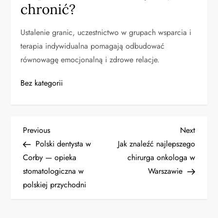
chronić?
Ustalenie granic, uczestnictwo w grupach wsparcia i
terapia indywidualna pomagają odbudować
równowagę emocjonalną i zdrowe relacje.
Bez kategorii
N
Previous
Next
Previous
Next
Post
Post
Polski dentysta w
Jak znaleźć najlepszego
a
Corby — opieka
chirurga onkologa w
stomatologiczna w
Warszawie
w
polskiej przychodni
i