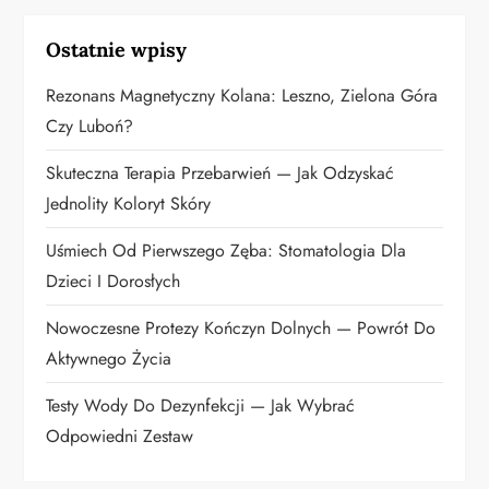
j
Ostatnie wpisy
a
Rezonans Magnetyczny Kolana: Leszno, Zielona Góra
w
Czy Luboń?
p
Skuteczna Terapia Przebarwień — Jak Odzyskać
Jednolity Koloryt Skóry
i
Uśmiech Od Pierwszego Zęba: Stomatologia Dla
s
Dzieci I Dorosłych
u
Nowoczesne Protezy Kończyn Dolnych — Powrót Do
Aktywnego Życia
Testy Wody Do Dezynfekcji — Jak Wybrać
Odpowiedni Zestaw