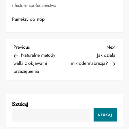
i historii społeczeństwa.
Pumeksy do stóp
N
Previous
Next
Previous
Next
Post
Post
Naturalne metody
Jak działa
a
walki z objawami
mikrodermabrazja?
przeziębienia
w
i
g
Szukaj
a
SZUKAJ
c