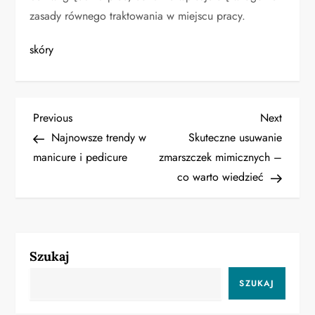
zasady równego traktowania w miejscu pracy.
skóry
N
Previous
Next
Previous
Next
Post
Post
Najnowsze trendy w
Skuteczne usuwanie
a
manicure i pedicure
zmarszczek mimicznych –
co warto wiedzieć
w
i
g
Szukaj
a
SZUKAJ
c