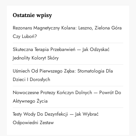
j
Ostatnie wpisy
a
Rezonans Magnetyczny Kolana: Leszno, Zielona Góra
w
Czy Luboń?
p
Skuteczna Terapia Przebarwień — Jak Odzyskać
Jednolity Koloryt Skóry
i
Uśmiech Od Pierwszego Zęba: Stomatologia Dla
s
Dzieci I Dorosłych
u
Nowoczesne Protezy Kończyn Dolnych — Powrót Do
Aktywnego Życia
Testy Wody Do Dezynfekcji — Jak Wybrać
Odpowiedni Zestaw